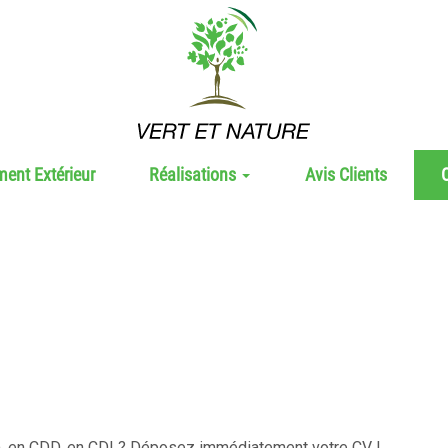
nt Extérieur
Réalisations
Avis Clients
O
im, en CDD, en CDI ? Déposez immédiatement votre CV !